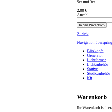
5er und 3er
2,00
€
Anzahl:
Zurück
Navigation übersprin
Blitzköpfe
Generator
Lichtformer
Lichtzubehör
Stative
Studiozubehör
Kit
Warenkorb
Ihr Warenkorb ist leer.